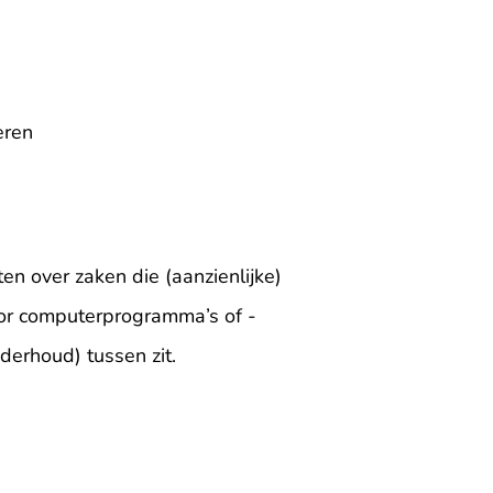
eren
n over zaken die (aanzienlijke)
or computerprogramma’s of -
derhoud) tussen zit.