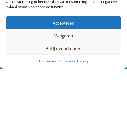
van toestemming of het intrekken van toestemming kan een negatieve
invloed hebben op bepaalde functies.
Accepteren
Weigeren
Bekijk voorkeuren
Cookiebeleid
Privacy Verklaring
Verstuur
Pleijsier Bouw en Onderhoud
Adres:
De Blokmat 7
8281 JH Genemuiden