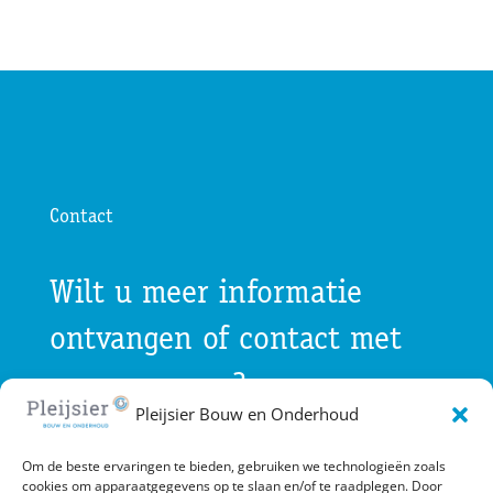
Contact
Wilt u meer informatie
ontvangen of contact met
ons opnemen?
Pleijsier Bouw en Onderhoud
Om de beste ervaringen te bieden, gebruiken we technologieën zoals
Gebruik onderstaande contactgegevens of
cookies om apparaatgegevens op te slaan en/of te raadplegen. Door