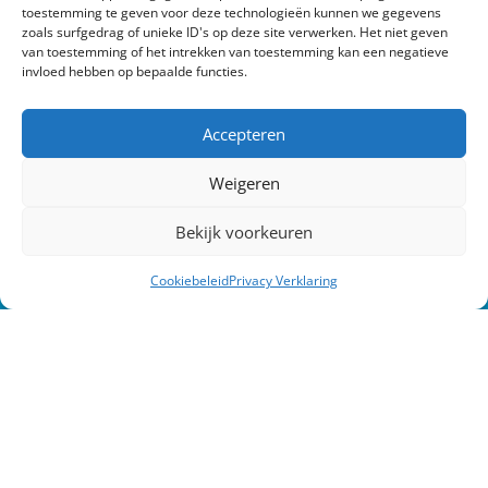
toestemming te geven voor deze technologieën kunnen we gegevens
vul het contactformulier in. Pleijsier Bouw en
zoals surfgedrag of unieke ID's op deze site verwerken. Het niet geven
van toestemming of het intrekken van toestemming kan een negatieve
Onderhoud zal zo spoedig mogelijk contact
invloed hebben op bepaalde functies.
met u opnemen.
Accepteren
Weigeren
Bekijk voorkeuren
Cookiebeleid
Privacy Verklaring