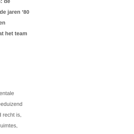
: de
de jaren ’80
ten
at het team
entale
eeduizend
 recht is,
ruimtes,