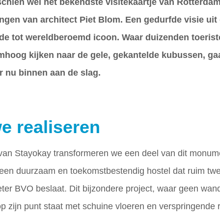
schien wel het bekendste visitekaartje van Rotterdam
en van architect Piet Blom. Een gedurfde visie uit 
ide tot wereldberoemd icoon. Waar duizenden toeris
mhoog kijken naar de gele, gekantelde kubussen, ga
er nu binnen aan de slag.
e realiseren
 van Stayokay transformeren we een deel van dit monum
 een duurzaam en toekomstbestendig hostel dat ruim tw
ter BVO beslaat. Dit bijzondere project, waar geen wand
p zijn punt staat met schuine vloeren en verspringende 