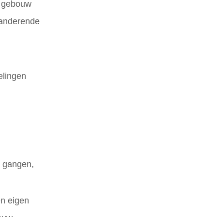
et gebouw
randerende
elingen
, gangen,
en eigen