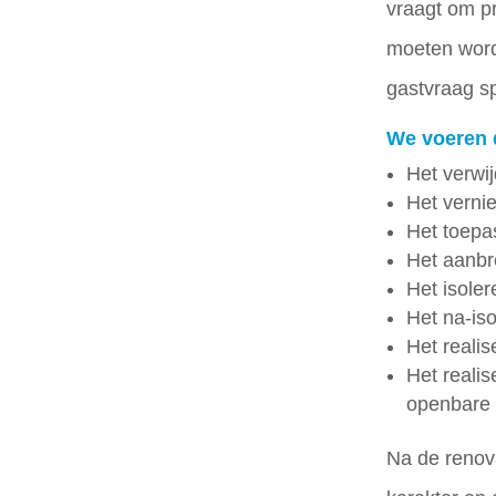
vraagt om pr
moeten word
gastvraag sp
We voeren 
Het verwi
Het verni
Het toepa
Het aanbr
Het isole
Het na-is
Het reali
Het reali
openbare 
Na de renova