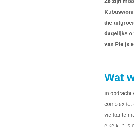
Ze zijn mis
Kubuswoning
die uitgroe
dagelijks o
van Pleijsi
Wat w
In opdracht
complex tot
vierkante me
elke kubus o