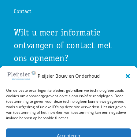
Contact
Wilt u meer informatie
ontvangen of contact met
ons opnemen?
Pleijsier Bouw en Onderhoud
Gebruik onderstaande contactgegevens of
Om de beste ervaringen te bieden, gebruiken we technologieën zoals
vul het contactformulier in. Pleijsier Bouw en
cookies om apparaatgegevens op te slaan en/of te raadplegen. Door
toestemming te geven voor deze technologieën kunnen we gegevens
Onderhoud zal zo spoedig mogelijk contact
zoals surfgedrag of unieke ID's op deze site verwerken. Het niet geven
van toestemming of het intrekken van toestemming kan een negatieve
met u opnemen.
invloed hebben op bepaalde functies.
Accepteren