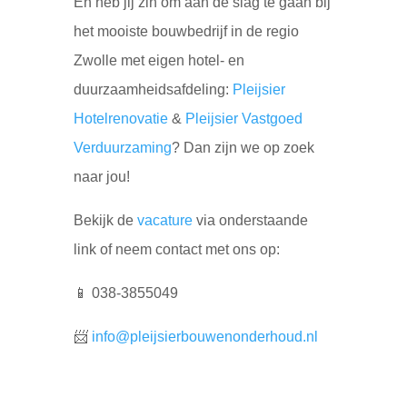
En heb jij zin om aan de slag te gaan bij
het mooiste bouwbedrijf in de regio
Zwolle met eigen hotel- en
duurzaamheidsafdeling:
Pleijsier
Hotelrenovatie
&
Pleijsier Vastgoed
Verduurzaming
? Dan zijn we op zoek
naar jou!
Bekijk de
vacature
via onderstaande
link of neem contact met ons op:
📱 038-3855049
📨
info@pleijsierbouwenonderhoud.nl