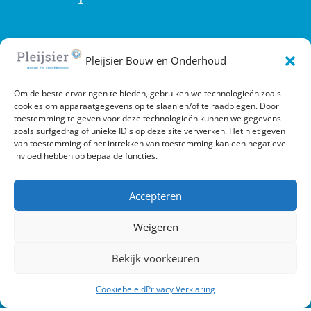
Gebruik onderstaande contactgegevens of
Pleijsier Bouw en Onderhoud
vul het contactformulier in. Pleijsier Bouw en
Om de beste ervaringen te bieden, gebruiken we technologieën zoals
Onderhoud zal zo spoedig mogelijk contact
cookies om apparaatgegevens op te slaan en/of te raadplegen. Door
toestemming te geven voor deze technologieën kunnen we gegevens
met u opnemen.
zoals surfgedrag of unieke ID's op deze site verwerken. Het niet geven
van toestemming of het intrekken van toestemming kan een negatieve
invloed hebben op bepaalde functies.
Accepteren
Weigeren
Bekijk voorkeuren
Cookiebeleid
Privacy Verklaring